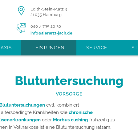
Edith-Stein-Platz 3
21035 Hamburg
040 / 735 20 30
info@tierarzt-jach.de
AXIS
LEISTUNGEN
SERVICE
S
Blutuntersuchung
VORSORGE
Blutuntersuchungen
evtl. kombiniert
r altersbedingte Krankheiten wie
chronische
rüsenerkrankungen
oder
Morbus cushing
frühzeitig zu
en in Vollnarkose ist eine Blutuntersuchung ratsam.